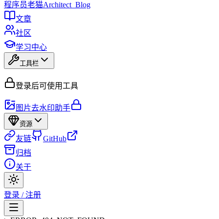
程序员
老猫
Architect_Blog
文章
社区
学习中心
工具栏
登录后可使用工具
图片去水印助手
资源
友链
GitHub
归档
关于
登录 / 注册