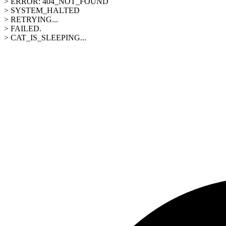
> ERROR: 404_NOT_FOUND
> SYSTEM_HALTED
> RETRYING...
> FAILED.
> CAT_IS_SLEEPING...