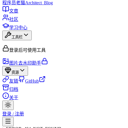
程序员
老猫
Architect_Blog
文章
社区
学习中心
工具栏
登录后可使用工具
图片去水印助手
资源
友链
GitHub
归档
关于
登录 / 注册