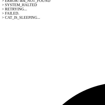
> ERROR: 404_NOT_FOUND
> SYSTEM_HALTED
> RETRYING...
> FAILED.
> CAT_IS_SLEEPING...